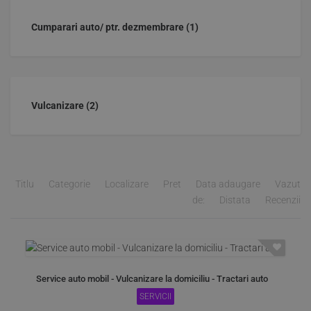
Cumparari auto/ ptr. dezmembrare
(1)
Vulcanizare
(2)
Titlu
Categorie
Localizare
Pret
Data adaugare
Vazut
de:
Distata
Recenzii
Service auto mobil - Vulcanizare la domiciliu - Tractari auto
SERVICII