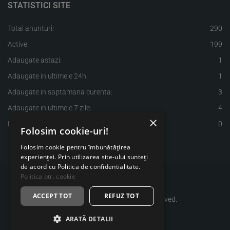
STATISTICI SITE
Total anunturi:
290
Active:
199
Adaugate astazi:
1
Adaugate in ultimele 24h:
1
Adaugate in saptamana curenta:
3
Adaugate in ultimele 7 zile:
4
×
Licitatii active:
0
Folosim cookie-uri!
Folosim cookie pentru îmbunătățirea
experienței. Prin utilizarea site-ului sunteți
de acord cu Politica de confidentialitate.
Politica ptr. cookie
ACCEPT TOT
REFUZ TOT
clubauto ©
2026 - All Rights Reserved.
Adapted by iMatei.eu
ARATĂ DETALII